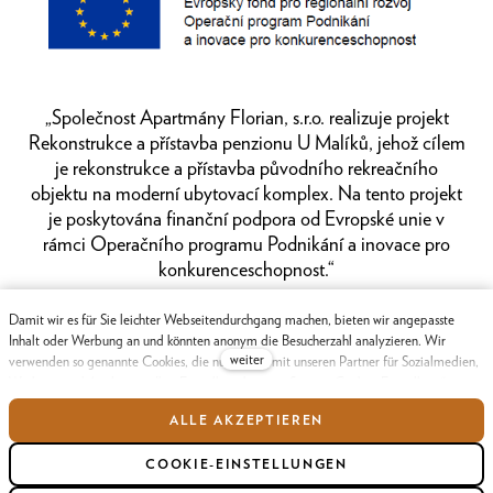
„Společnost Apartmány Florian, s.r.o. realizuje projekt
Rekonstrukce a přístavba penzionu U Malíků, jehož cílem
je rekonstrukce a přístavba původního rekreačního
objektu na moderní ubytovací komplex. Na tento projekt
je poskytována finanční podpora od Evropské unie v
rámci Operačního programu Podnikání a inovace pro
konkurenceschopnost.“
Damit wir es für Sie leichter Webseitendurchgang machen, bieten wir angepasste
Inhalt oder Werbung an und könnten anonym die Besucherzahl analyzieren. Wir
weiter
verwenden so genannte Cookies, die nutzen wir mit unseren Partner für Sozialmedien,
GDPR
Werbung und Analyse an. Ihre Einstellung könnten Sie mit „Cookies Einstellung“
richten und jederzeit könnten Sie im Webfuß ändern. Ausführliche Informationen
ALLE AKZEPTIEREN
finden Sie in unseren Grundsätzen des Schutzes personenbezogener Daten und
Diese Website wird betrieben auf
solidpixels.
Cookies Benutzung. Stimmen Sie mit Cookies Benutzung ein?
COOKIE-EINSTELLUNGEN