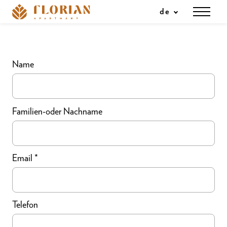
de
Angebot
A
DIE
Name
Familien-oder Nachname
Email
*
Telefon
de