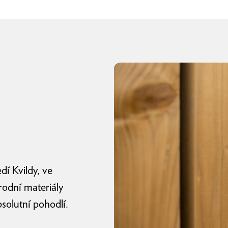
dí Kvildy, ve
rodní materiály
bsolutní pohodlí.