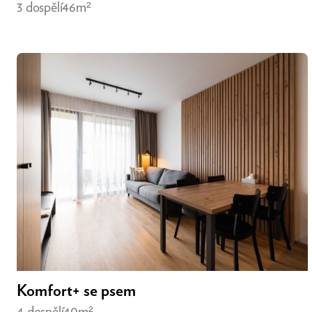
3 dospělí
46m²
Komfort+ se psem
4 dospělí
40m²