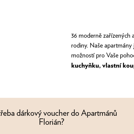
36 moderně zařízených ap
rodiny. Naše apartmány js
možností pro Vaše pohod
kuchyňku, vlastní koup
třeba dárkový voucher do Apartmánů
Florián?