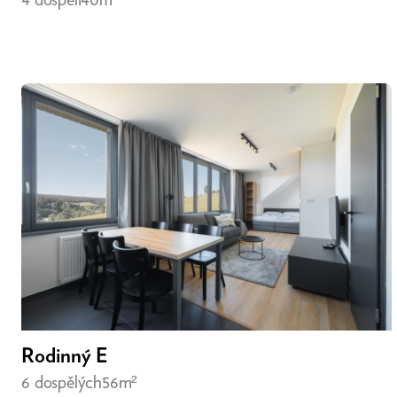
Rodinný E
6 dospělých
56m²