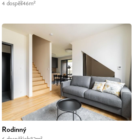
4 dospělí
46m²
Rodinný
6 dospělých
82m²