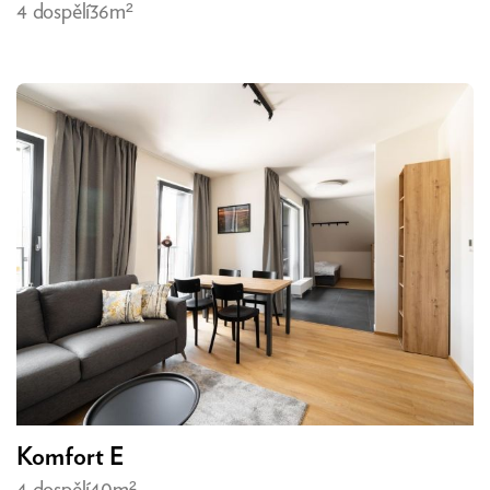
4 dospělí
36m²
Komfort E
4 dospělí
40m²