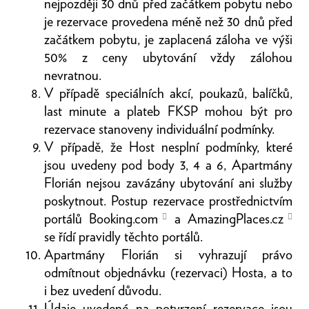
nejpozději 30 dnů před začátkem pobytu nebo
je rezervace provedena méně než 30 dnů před
začátkem pobytu, je zaplacená záloha ve výši
50% z ceny ubytování vždy zálohou
nevratnou.
V případě speciálních akcí, poukazů, balíčků,
last minute a plateb FKSP mohou být pro
rezervace stanoveny individuální podmínky.
V případě, že Host nesplní podmínky, které
jsou uvedeny pod body 3, 4 a 6, Apartmány
Florián nejsou zavázány ubytování ani služby
poskytnout. Postup rezervace prostřednictvím
portálů
Booking.com
a
AmazingPlaces.cz
se řídí pravidly těchto portálů.
Apartmány Florián si vyhrazují právo
odmítnout objednávku (rezervaci) Hosta, a to
i bez uvedení důvodu.
Údaje uvedené na potvrzení rezervace jsou